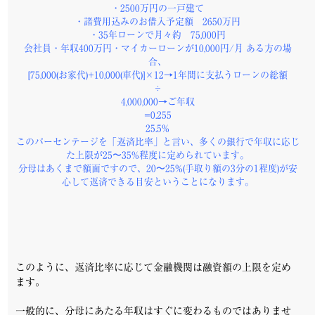
・2500万円の一戸建て
・諸費用込みのお借入予定額 2650万円
・35年ローンで月々約 75,000円
会社員・年収400万円・マイカーローンが10,000円/月 ある方の場
合、
[75,000(お家代)+10,000(車代)]×12→1年間に支払うローンの総額
÷
4,000,000→ご年収
=0.255
25.5%
このパーセンテージを「返済比率」と言い、多くの銀行で年収に応じ
た上限が25〜35%程度に定められています。
分母はあくまで額面ですので、20〜25%(手取り額の3分の1程度)が安
心して返済できる目安ということになります。
このように、返済比率に応じて金融機関は融資額の上限を定め
ます。
一般的に、分母にあたる年収はすぐに変わるものではありませ